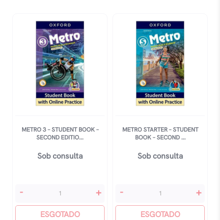
Book
Book
-
-
Second
Second
Edition
Edition
quantidade
quantidade
METRO 3 – STUDENT BOOK –
METRO STARTER – STUDENT
SECOND EDITIO...
BOOK – SECOND ...
Sob consulta
Sob consulta
Metro
Metro
-
+
-
+
3
Starter
-
ESGOTADO
-
ESGOTADO