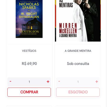
VESTÍGIOS
A GRANDE MENTIRA
R$
69,90
Sob consulta
Vestígios
A
-
+
-
+
quantidade
Grande
COMPRAR
Mentira
ESGOTADO
quantidade