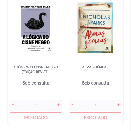
A LÓGICA DO CISNE NEGRO
ALMAS GÊMEAS
(EDIÇÃO REVIST...
Sob consulta
Sob consulta
A
Almas
-
+
-
+
Lógica
Gêmeas
Do
ESGOTADO
quantidade
ESGOTADO
Cisne