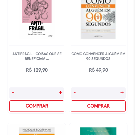
ANTIFRÁGIL – COISAS QUE SE
COMO CONVENCER ALGUÉM EM
BENEFICIAM ...
90 SEGUNDOS
R$
129,90
R$
49,90
AntifrÁgil
Como
-
+
-
+
-
Convencer
Coisas
COMPRAR
Alguém
COMPRAR
Que
Em
Se
90
Beneficiam
Segundos