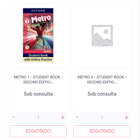
Negro
(edição
Revista
E
Ampliada):
O
Impacto
Do
Altamente
Improvável
METRO 1 – STUDENT BOOK –
METRO 2 – STUDENT BOOK –
quantidade
SECOND EDITIO...
SECOND EDITIO...
Sob consulta
Sob consulta
Metro
Metro
-
+
-
+
1
2
-
ESGOTADO
-
ESGOTADO
Student
Student