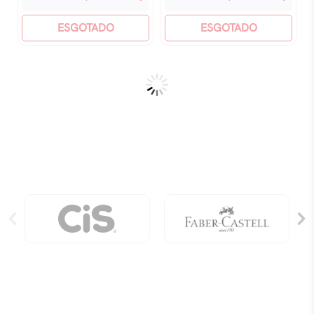
Poder
Retorno
Do
ESGOTADO
quantidade
ESGOTADO
Seu
Signo
quantidade
UM AMOR PARA RECORDAR
UMA LONGA JORNADA
Sob consulta
Sob consulta