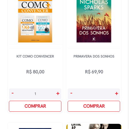
Com
quantidade
O
Caos
quantidade
KIT COMO CONVENCER
PRIMAVERA DOS SONHOS
R$
80,00
R$
69,90
Kit
Primavera
-
+
-
+
Como
Dos
Convencer
COMPRAR
Sonhos
COMPRAR
quantidade
quantidade