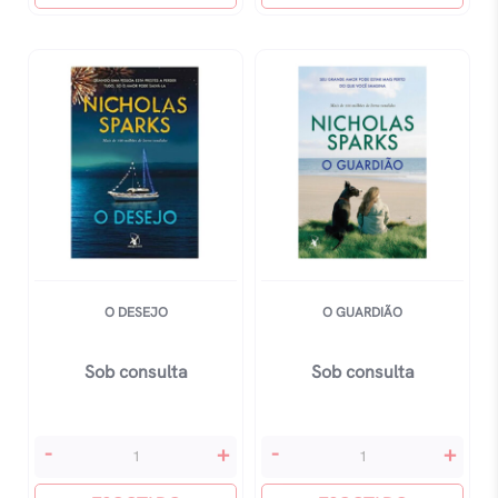
Student
Student
Book
Book
-
-
Second
Second
Edition
Editon
quantidade
quantidade
O DESEJO
O GUARDIÃO
Sob consulta
Sob consulta
O
O
-
+
-
+
Desejo
Guardião