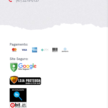
Institucional
Ajuda
Quem Somos
Como comprar
A Cafeteria
Pagamentos
Contação de Histórias
Política de Entrega
Loja online
Política de Frete
Dúvidas Frequentes
Política de troca e
Devoluções
Política de Privacidade
Garantia
Fale Conosco
Segurança e Privacidade
Central de atendimento
Segunda a sexta, das 08h às 17:30h.
(47) 98447-9385
Sábados das 09h às 13h.
No Sábado Legal das 09h às 17h.
(47) 3275-0137