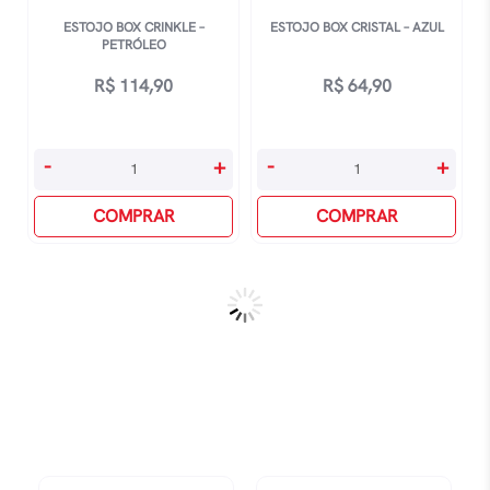
ESTOJO BOX CRINKLE –
ESTOJO BOX CRISTAL – AZUL
PETRÓLEO
R$
114,90
R$
64,90
Estojo
Estojo
-
+
-
+
Box
Box
Crinkle
COMPRAR
Cristal
COMPRAR
-
-
Petróleo
Azul
quantidade
quantidade