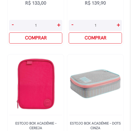
R$
133,00
R$
139,90
Estojo
Estojo
-
+
-
+
Box
Box
quantidade
COMPRAR
3d
COMPRAR
Stitch
-
Azul
quantidade
ESTOJO BOX ACADÉMIE –
ESTOJO BOX ACADÉMIE – DOTS
CEREJA
CINZA