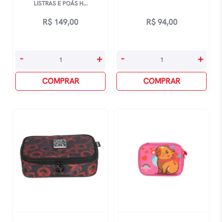
LISTRAS E POÁS H...
R$
149,00
R$
94,00
Estojo
Estojo
-
+
-
+
Box
Box
Académie
COMPRAR
Barbie
COMPRAR
-
-
Listras
Verde
E
quantidade
Poás
Holográfico
quantidade