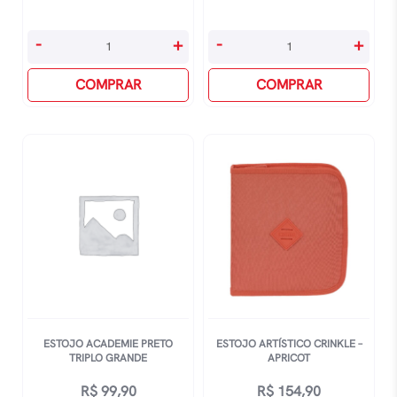
Estojo
Estojo
-
+
-
+
Académie
Académie
Duplo
COMPRAR
Duplo
COMPRAR
-
-
Azul
Preto
quantidade
quantidade
ESTOJO ACADEMIE PRETO
ESTOJO ARTÍSTICO CRINKLE –
TRIPLO GRANDE
APRICOT
R$
99,90
R$
154,90