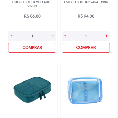
ESTOJO BOX CAMUFLADO –
ESTOJO BOX CAPIVARA – PINK
VINHO
R$
86,00
R$
94,00
Estojo
Estojo
-
+
-
+
Box
Box
Camuflado
COMPRAR
Capivara
COMPRAR
-
-
Vinho
Pink
quantidade
quantidade