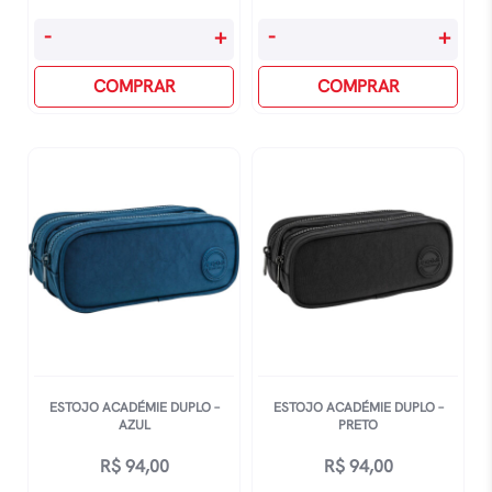
Bolsa
Bolsa
-
+
-
+
Kipling
Kipling
Tally
COMPRAR
Tally
COMPRAR
Transversal
Transversal
-
-
Black
Metallic
Noir
Glow
quantidade
quantidade
ESTOJO ACADÉMIE DUPLO –
ESTOJO ACADÉMIE DUPLO –
AZUL
PRETO
R$
94,00
R$
94,00