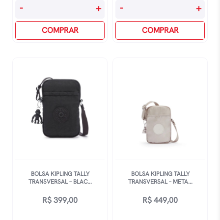
Bolsa
Bolsa
-
+
-
+
Kipling
Kipling
De
COMPRAR
De
COMPRAR
Ombro
Ombro
Elysia
Hanifa
Work
-
-
Casual
Infinite
Azul
Black
quantidade
quantidade
BOLSA KIPLING TALLY
BOLSA KIPLING TALLY
TRANSVERSAL – BLAC...
TRANSVERSAL – META...
R$
399,00
R$
449,00