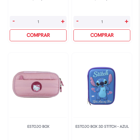
Estojo
Estojo
-
+
-
+
Academie
Artístico
Preto
COMPRAR
Crinkle
COMPRAR
Triplo
-
Grande
Apricot
quantidade
quantidade
ESTOJO BOX
ESTOJO BOX 3D STITCH – AZUL