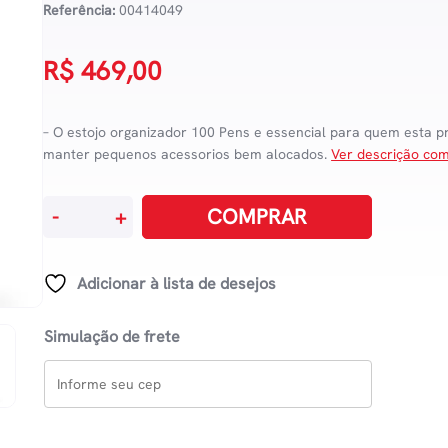
Referência:
00414049
R$
469,00
– O estojo organizador 100 Pens e essencial para quem esta 
manter pequenos acessorios bem alocados.
Ver descrição co
Estojo
COMPRAR
-
+
Box
Kipling
100
Adicionar à lista de desejos
Pens
-
Simulação de frete
Blue
Sky
Met
quantidade