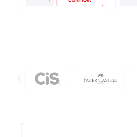
COMPRAR
Box
Box
Kipling
Kipling
100
100
Pens
Pens
-
-
Bright
Funky
Pink
Stars
quantidade
Emb
quanti