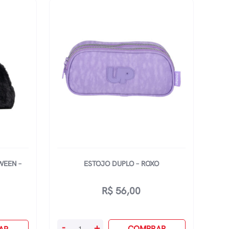
WEEN –
ESTOJO DUPLO – ROXO
R$
56,00
Estojo
-
+
COMPRAR