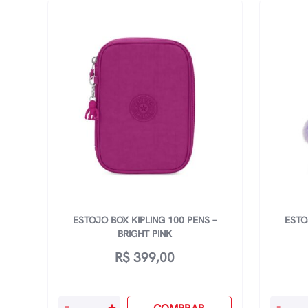
ESTOJO BOX KIPLING 100 PENS –
ESTO
BRIGHT PINK
R$
399,00
Estojo
Estojo
-
+
-