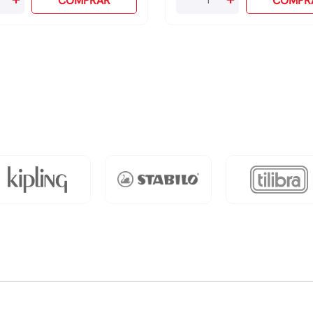
COMPRAR
COMPR
Pelúcia
Kuromi
Tween
-
Preto
quantidade
dade