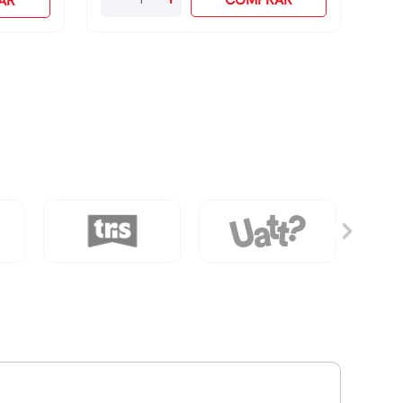
AR
Duplo
-
Roxo
quantidade