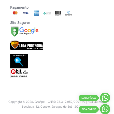
Pagamento:
Site Seguro:
LOJA FÍSICA
Copyright © 2026, Grafipel - CNPJ: 76.319.052/0001-97 | Rua Quintino
Bocaiúva, 42, Centro.
Jaraguá do Sul - SC |
Inovalize
LOJA ONLINE