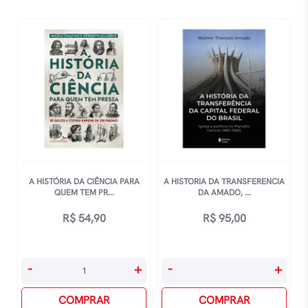
1848
1875
-
-
1875
1914
quantidade
quantidade
A HISTÓRIA DA CIÊNCIA PARA
A HISTORIA DA TRANSFERENCIA
QUEM TEM PR...
DA AMADO, ...
R$
54,90
R$
95,00
A
A
-
+
-
+
HistÓria
Historia
Da
COMPRAR
Da
COMPRAR