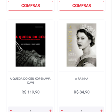
De
COMPRAR
Da
COMPRAR
Schindler
VitÓria
quantidade
quantidade
A QUEDA DO CEU KOPENAWA,
A RAINHA
DAVI
R$
119,90
R$
84,90
A
A
-
+
-
+