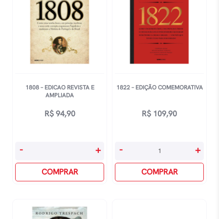
1808 – EDICAO REVISTA E
1822 – EDIÇÃO COMEMORATIVA
AMPLIADA
R$
94,90
R$
109,90
1808
1822
-
+
-
+
-
-
Edicao
COMPRAR
Edição
COMPRAR
Revista
Comemorativa
E
quantidade
Ampliada