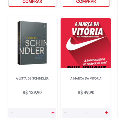
Não
COMPRAR
Da
COMPRAR
Contada
Família
Vol
Ocidental
4
quantidade
-
Domitila
quantidade
A LISTA DE SCHINDLER
A MARCA DA VITÓRIA
R$
139,90
R$
49,90
A
A
-
+
-
+
Lista
Marca