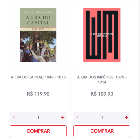
quantidade
A ERA DO CAPITAL: 1848 – 1875
A ERA DOS IMPÉRIOS: 1875 –
1914
R$
119,90
R$
109,90
A
A
-
+
-
+
Era
Era
Do
COMPRAR
Dos
COMPRAR
Capital:
Impérios: