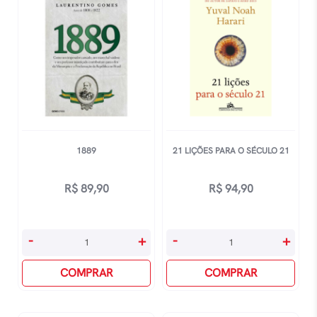
1889
21 LIÇÕES PARA O SÉCULO 21
R$
89,90
R$
94,90
1889
21
-
+
-
+
quantidade
LiÇÕes
COMPRAR
Para
COMPRAR
O
SÉculo