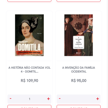
CiÊncia
Transferencia
Para
Da
Quem
Amado,
Tem
Wolmir
Pressa
Therezio
quantidade
quantidade
A HISTÓRIA NÃO CONTADA VOL
A INVENÇÃO DA FAMÍLIA
4 – DOMITIL...
OCIDENTAL
R$
109,90
R$
95,00
A
A
-
+
-
+
História
Invenção