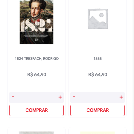
quantidade
1824 TRESPACH, RODRIGO
1888
R$
64,90
R$
64,90
1824
1888
-
+
-
+
Trespach,
quantidade
Rodrigo
COMPRAR
COMPRAR
quantidade