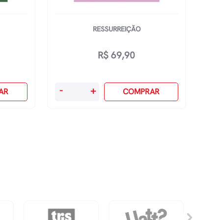
RESSURREIÇÃO
R$
69,90
Ressurreição
-
+
AR
COMPRAR
quantidade