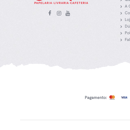
A 
Co
Lo
Dú
Po
Fa
Pagamento: