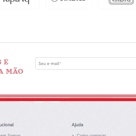
 E
A MÃO
tucional
Ajuda
em Somos
Como comprar