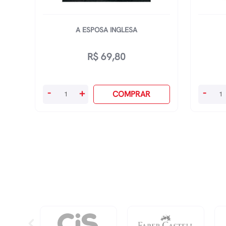
A ESPOSA INGLESA
R$
69,80
A
Ressal
-
+
-
COMPRAR
Esposa
quanti
Inglesa
quantidade