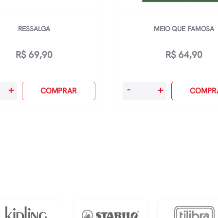
RESSALGA
MEIO QUE FAMOSA
R$
69,90
R$
64,90
ga
Meio
+
-
+
COMPRAR
COMPR
dade
Que
Famosa
quantidade