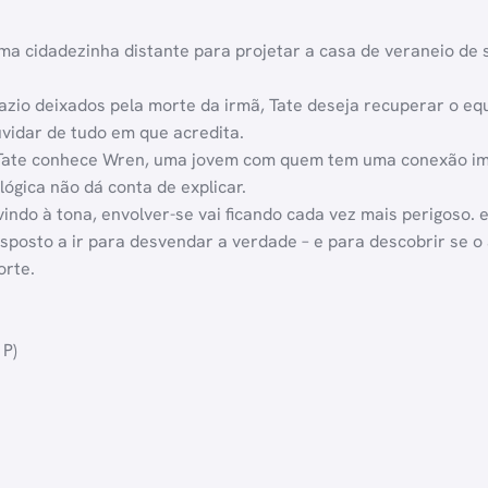
uma cidadezinha distante para projetar a casa de veraneio de
io deixados pela morte da irmã, Tate deseja recuperar o equi
vidar de tudo em que acredita.
ate conhece Wren, uma jovem com quem tem uma conexão imedi
lógica não dá conta de explicar.
do à tona, envolver-se vai ficando cada vez mais perigoso. e,
disposto a ir para desvendar a verdade – e para descobrir se o
orte.
 P)