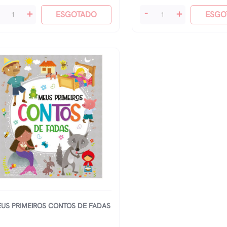
ntos
Contos
+
-
+
ESGOTADO
ESGO
ntásticos
Fantásticos
-
apeuzinho
Os
rmelho
Três
antidade
Porquinhos
quantidade
US PRIMEIROS CONTOS DE FADAS