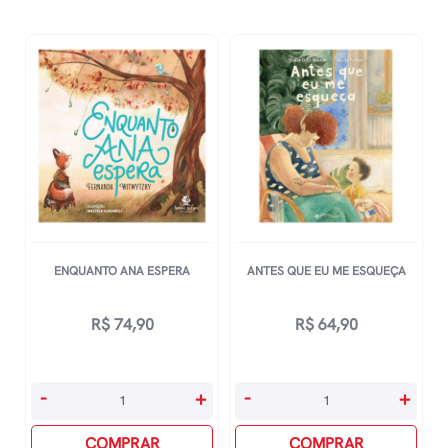
ENQUANTO ANA ESPERA
ANTES QUE EU ME ESQUEÇA
R$
74,90
R$
64,90
Enquanto
Antes
-
+
-
+
Ana
Que
Espera
COMPRAR
Eu
COMPRAR