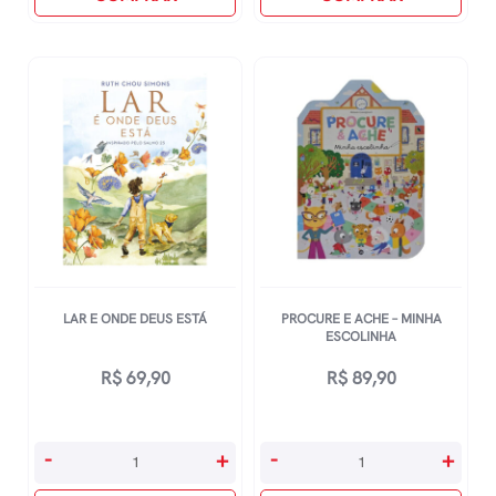
quantidade
Me
Esqueça
quantidade
LAR E ONDE DEUS ESTÁ
PROCURE E ACHE – MINHA
ESCOLINHA
R$
69,90
R$
89,90
Lar
Procure
-
+
-
+
E
E