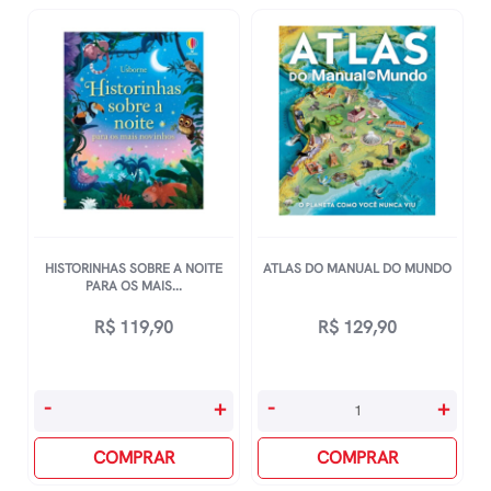
HISTORINHAS SOBRE A NOITE
ATLAS DO MANUAL DO MUNDO
PARA OS MAIS...
R$
119,90
R$
129,90
Historinhas
Atlas
-
+
-
+
Sobre
Do
A
COMPRAR
Manual
COMPRAR
Noite
Do