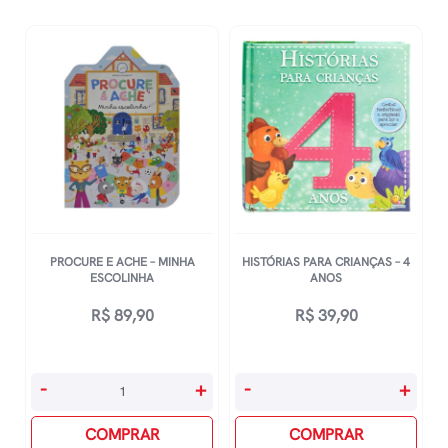
Para
Mundo
Os
quantidade
Mais
Novinhos
quantidade
PROCURE E ACHE – MINHA
HISTÓRIAS PARA CRIANÇAS – 4
ESCOLINHA
ANOS
R$
89,90
R$
39,90
Procure
Histórias
-
+
-
+
E
Para
Ache
COMPRAR
Crianças
COMPRAR