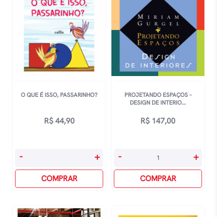
O QUE É ISSO, PASSARINHO?
PROJETANDO ESPAÇOS –
DESIGN DE INTERIO...
R$
44,90
R$
147,00
O
Projetando
-
+
-
+
Que
EspaÇos
É
COMPRAR
-
COMPRAR
Isso,
Design
Passarinho?
De
quantidade
Interiores