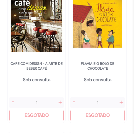
quantidade
CAFÉ COM DESIGN – A ARTE DE
FLÁVIA E O BOLO DE
BEBER CAFÉ
CHOCOLATE
Sob consulta
Sob consulta
CafÉ
FlÁvia
-
+
-
+
Com
E
Design
ESGOTADO
O
ESGOTADO
-
Bolo
A
De