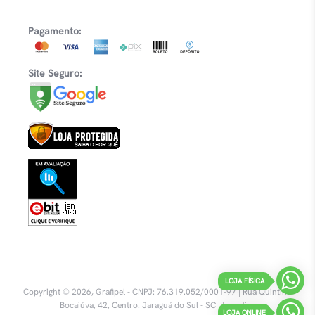
Pagamento:
Site Seguro:
LOJA FÍSICA
Copyright © 2026, Grafipel - CNPJ: 76.319.052/0001-97 | Rua Quintino
Bocaiúva, 42, Centro.
Jaraguá do Sul - SC |
Inovalize
LOJA ONLINE