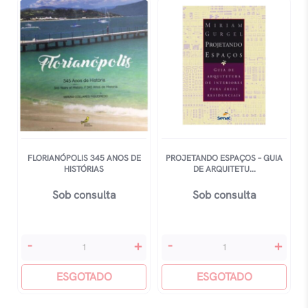
Arte
Chocolate
De
quantidade
Beber
CafÉ
quantidade
FLORIANÓPOLIS 345 ANOS DE
PROJETANDO ESPAÇOS – GUIA
HISTÓRIAS
DE ARQUITETU...
Sob consulta
Sob consulta
FlorianÓpolis
Projetando
-
+
-
+
345
Espaços
Anos
ESGOTADO
-
ESGOTADO
De
Guia