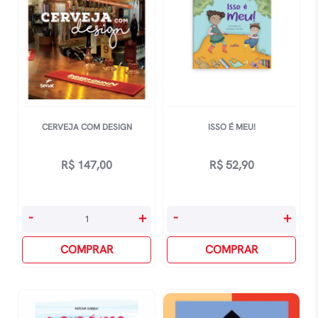
CERVEJA COM DESIGN
ISSO É MEU!
R$
147,00
R$
52,90
Cerveja
Isso
-
+
-
+
Com
é
Design
COMPRAR
Meu!
COMPRAR
quantidade
quantidade