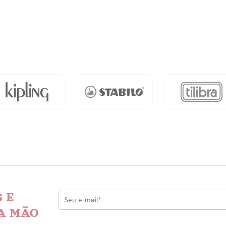
dade
 E
A MÃO