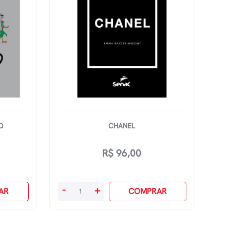
O
CHANEL
R$
96,00
Chanel
-
+
AR
COMPRAR
quantidade