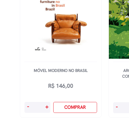
MÓVEL MODERNO NO BRASIL
AR
CO
R$
146,00
Móvel
Arquite
-
+
-
COMPRAR
Moderno
Paisagí
No
Contem
Brasil
No