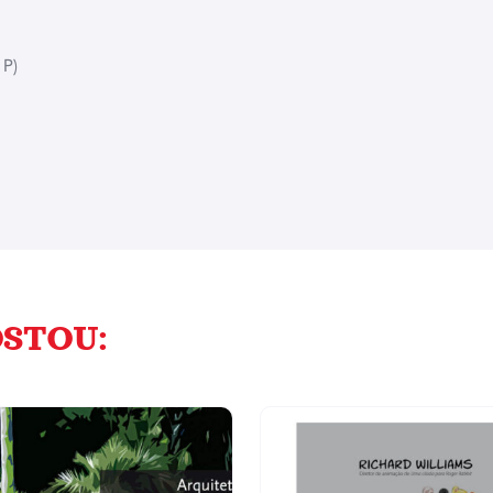
 P)
STOU: