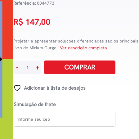
Referência:
0044773
R$
147,00
Projetar e apresentar solucoes diferenciadas sao os principais
livro de Miriam Gurgel.
Ver descrição completa
Projetando
COMPRAR
-
+
EspaÇos
-
Design
Adicionar à lista de desejos
De
Interiores
Simulação de frete
quantidade