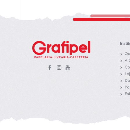
Insti
Qu
A 
Co
Lo
Dú
Po
Fa