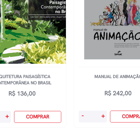
QUITETURA PAISAGÍSTICA
MANUAL DE ANIMAÇÃ
NTEMPORÂNEA NO BRASIL
R$
242,00
R$
136,00
Manual
tura
-
+
+
COMPR
COMPRAR
De
stica
Animação
porânea
quantidade