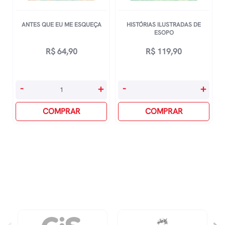
ANTES QUE EU ME ESQUEÇA
HISTÓRIAS ILUSTRADAS DE
ESOPO
R$
64,90
R$
119,90
Antes
Histórias
-
+
-
+
Que
Ilustradas
Eu
COMPRAR
De
COMPRAR
Me
Esopo
Esqueça
quantidade
quantidade