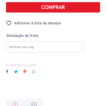
Sapeca:
COMPRAR
A
Grande
História
Adicionar à lista de desejos
De
Um
Simulação de frete
Pequeno
Sapo
quantidade
COMPARTILHAR: