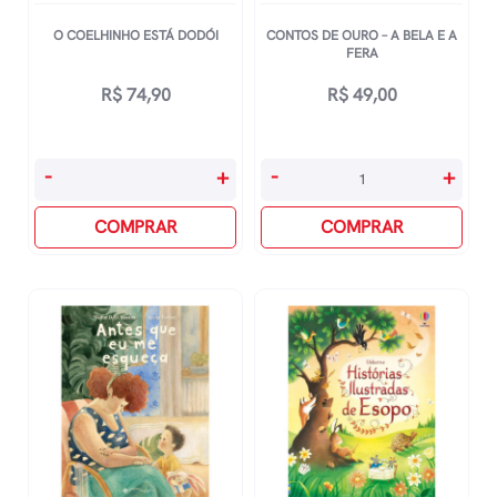
O COELHINHO ESTÁ DODÓI
CONTOS DE OURO – A BELA E A
FERA
R$
74,90
R$
49,00
O
Contos
-
+
-
+
Coelhinho
De
Está
COMPRAR
Ouro
COMPRAR
Dodói
-
quantidade
A
Bela
E
A
Fera
quantidade