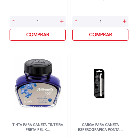
Carga
Recarregador/Carga
-
+
-
+
Para
Para
Caneta
COMPRAR
Quadro
COMPRAR
Esferográfica
Branco
Ponta
Wbs
Media
V-
-
Board
Azul
Master
quantidade
-
Vermelha
quantidade
TINTA PARA CANETA TINTEIRA
CARGA PARA CANETA
PRETA PELIK...
ESFEROGRÁFICA PONTA ...