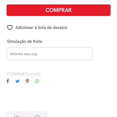
Para
Quadro
COMPRAR
Branco
Wbs
V-
Adicionar à lista de desejos
Board
Master
Simulação de frete
-
Violeta
quantidade
COMPARTILHAR: