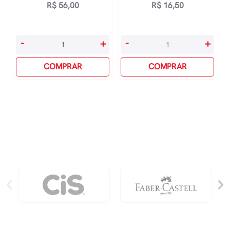
R$
56,00
R$
16,50
Tinta
Carga
-
+
-
+
Para
Para
Caneta
COMPRAR
Caneta
COMPRAR
Tinteira
Esferográfica
Preta
Ponta
Pelikan
Média
30ml
-
quantidade
Preto
quantidade