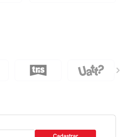
-
Azul
quantidade