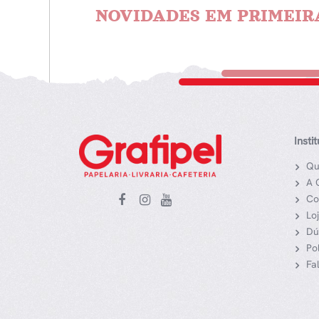
NOVIDADES EM PRIMEIR
Insti
Qu
A 
Co
Lo
Dú
Po
Fa