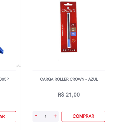
005P
CARGA ROLLER CROWN – AZUL
R$
21,00
Carga
-
+
COMPRAR
AR
Roller
Crown