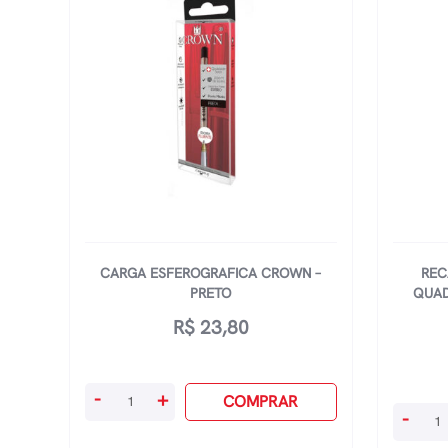
CARGA ESFEROGRAFICA CROWN –
REC
PRETO
QUAD
R$
23,80
Carga
-
+
COMPRAR
Recarr
-
Esferografica
Para
Crown