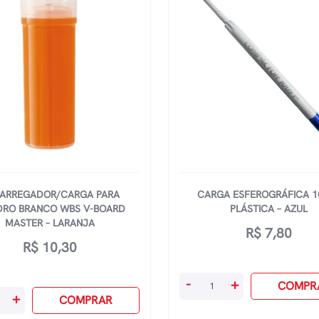
ARREGADOR/CARGA PARA
CARGA ESFEROGRÁFICA 1
RO BRANCO WBS V-BOARD
PLÁSTICA – AZUL
MASTER – LARANJA
R$
7,80
R$
10,30
Carga
-
+
COMPR
egador/Carga
+
EsferogrÁfica
COMPRAR
1005p