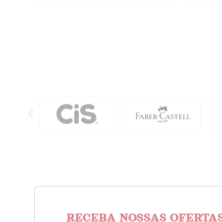
Quadro
-
Branco
Preto
Wbs
quantidade
V-
Board
Master
-
Laranja
quanti
RECEBA NOSSAS OFERTAS