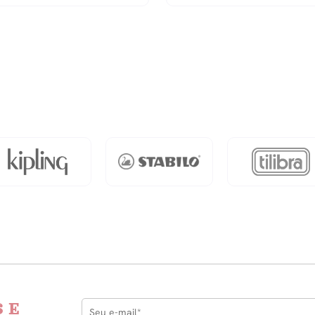
PlÁstica
-
Azul
quantidade
dade
 E