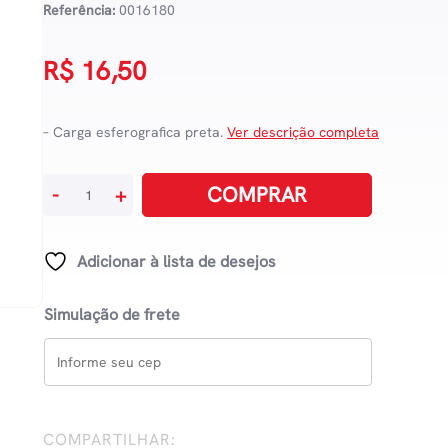
Referência:
0016180
R$
16,50
– Carga esferografica preta.
Ver descrição completa
Carga
COMPRAR
-
+
Para
Caneta
Esferográfica
Adicionar à lista de desejos
Ponta
Média
Simulação de frete
-
Preto
quantidade
COMPARTILHAR: