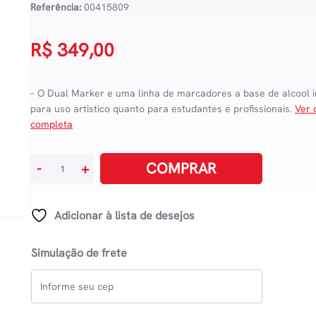
Referência:
00415809
R$
349,00
– O Dual Marker e uma linha de marcadores a base de alcool i
para uso artistico quanto para estudantes e profissionais.
Ver 
completa
Marcador
COMPRAR
-
+
Artístico
Evoke
Dual
Adicionar à lista de desejos
Marker
Com
Simulação de frete
108
Cores
quantidade