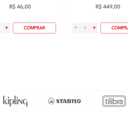
R$
46,00
R$
449,00
or
Marcador
+
-
+
COMPRAR
COMPR
Artístico
Evoke
Dual
Marker
Com
144
Cores
dade
quantidade