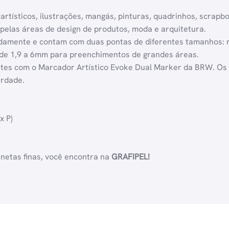
rtísticos, ilustrações, mangás, pinturas, quadrinhos, scrapb
 pelas áreas de design de produtos, moda e arquitetura.
amente e contam com duas pontas de diferentes tamanhos: 
a de 1,9 a 6mm para preenchimentos de grandes áreas.
mites com o Marcador Artístico Evoke Dual Marker da BRW. Os
erdade.
x P)
anetas finas, você encontra na
GRAFIPEL!