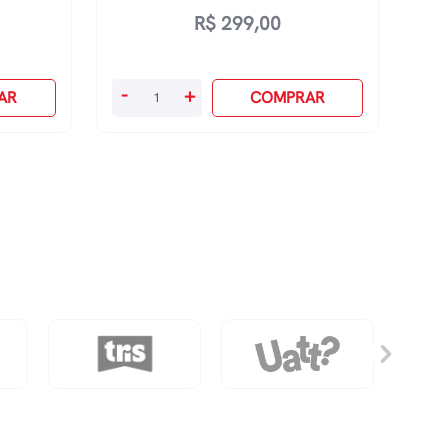
R$
299,00
Marcador
-
+
AR
COMPRAR
Artístico
Evoke
Dual
Marker
Com
80
Cores
quantidade