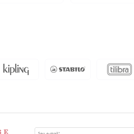
Graf
ente
Duo
Com
6
Cores
Tons
dade
De
Pele
quantidade
 E