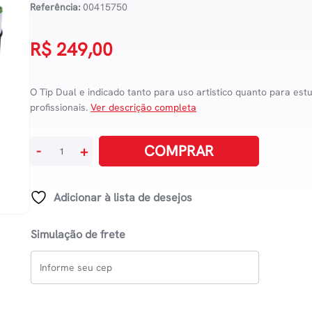
Referência:
00415750
R$
249,00
O Tip Dual e indicado tanto para uso artistico quanto para est
profissionais.
Ver descrição completa
Marcador
COMPRAR
-
+
Artístico
Tip
Dual
Adicionar à lista de desejos
Com
96
Simulação de frete
Cores
quantidade