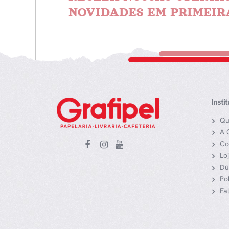
NOVIDADES EM PRIMEIR
Insti
Qu
A 
Co
Lo
Dú
Po
Fa