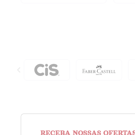
Tip
Color
Dual
Perman
Com
Estojo
12
Com
Cores
12
quantidade
PeÇas
quanti
RECEBA NOSSAS OFERTAS