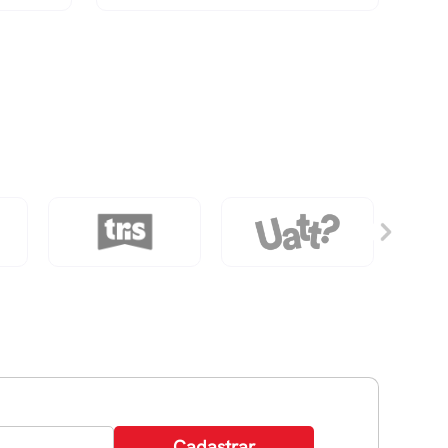
Evoke
Dual
Marker
Com
80
Cores
quantidade