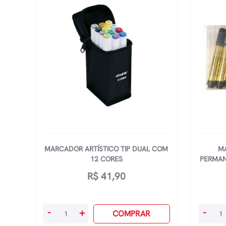
MARCADOR ARTÍSTICO TIP DUAL COM
M
12 CORES
PERMAN
R$
41,90
Marcador
Marcad
-
+
-
COMPRAR
Artístico
Magic