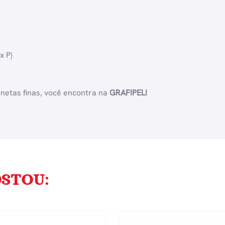
x P)
anetas finas, você encontra na
GRAFIPEL!
STOU: