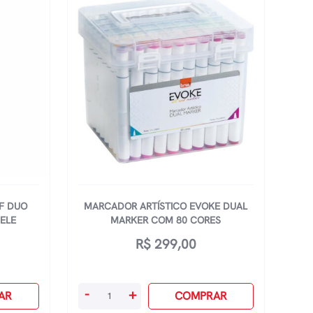
F DUO
MARCADOR ARTÍSTICO EVOKE DUAL
ELE
MARKER COM 80 CORES
R$
299,00
Marcador
-
+
AR
COMPRAR
Artístico