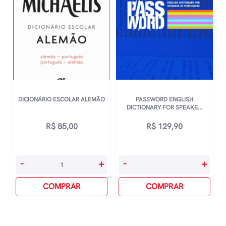
DICIONÁRIO ESCOLAR ALEMÃO
PASSWORD ENGLISH
DICTIONARY FOR SPEAKE...
R$
85,00
R$
129,90
DicionÁrio
Password
-
+
-
+
Escolar
English
AlemÃo
COMPRAR
Dictionary
COMPRAR
quantidade
For
Speakers
Of