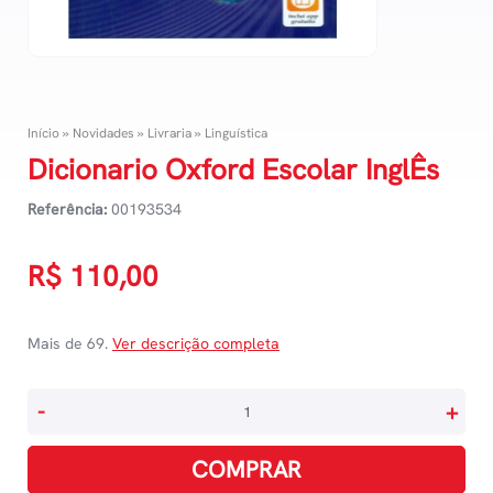
Início
»
Novidades
»
Livraria
»
Linguística
Dicionario Oxford Escolar InglÊs
Referência:
00193534
R$
110,00
Mais de 69.
Ver descrição completa
Dicionario
-
+
Oxford
Escolar
COMPRAR
InglÊs