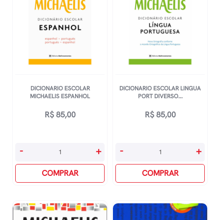
DICIONARIO ESCOLAR
DICIONARIO ESCOLAR LINGUA
MICHAELIS ESPANHOL
PORT DIVERSO...
R$
85,00
R$
85,00
Dicionario
Dicionario
-
+
-
+
Escolar
Escolar
michaelis
COMPRAR
Lingua
COMPRAR
Espanhol
Port
quantidade
Diversos
quantidade