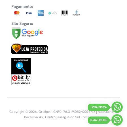
Pagamento:
Site Seguro:
LOJA FÍSICA
Copyright © 2026, Grafipel - CNPJ: 76.319.052/0001-97 | Rua Quintino
Bocaiúva, 42, Centro.
Jaraguá do Sul - SC |
Inovalize
LOJA ONLINE