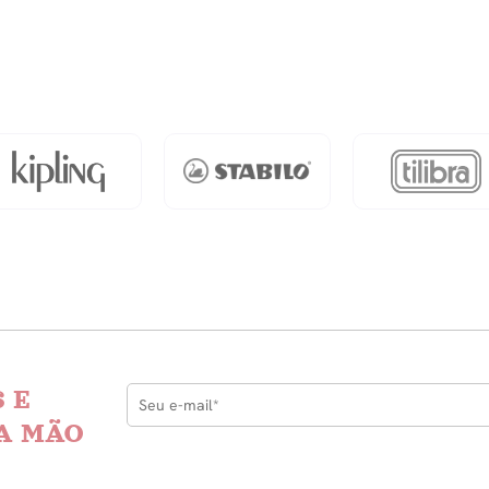
Of
dade
Portuguese
Ccd
quantidade
 E
A MÃO