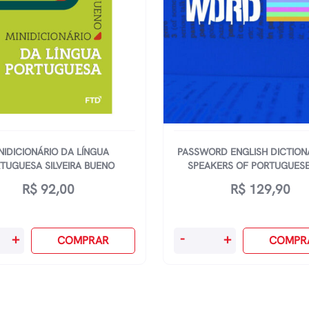
NIDICIONÁRIO DA LÍNGUA
PASSWORD ENGLISH DICTION
TUGUESA SILVEIRA BUENO
SPEAKERS OF PORTUGUES
R$
92,00
R$
129,90
ionário
Password
+
-
+
COMPRAR
COMPR
English
Dictionary
uesa
For
Speakers