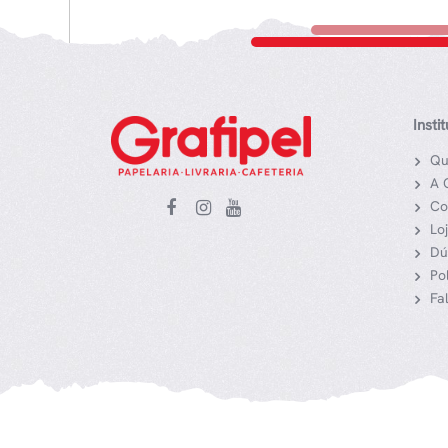
Insti
Qu
A 
Co
Lo
Dú
Po
Fa