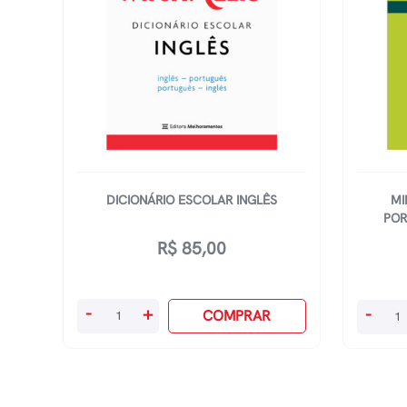
DICIONÁRIO ESCOLAR INGLÊS
MI
POR
R$
85,00
Dicionário
Minidic
-
+
-
COMPRAR
Escolar
Da
Inglês
Língua
quantidade
Portug
Silveira