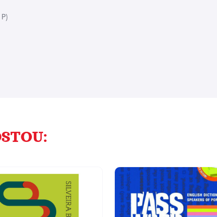
 P)
STOU: