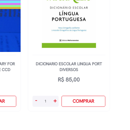
ARY FOR
DICIONARIO ESCOLAR LINGUA PORT
E CCD
DIVERSOS
R$
85,00
Dicionario
-
+
AR
COMPRAR
Escolar
Lingua
Port
Diversos