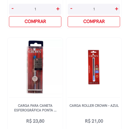
Carga
Carga
-
+
-
+
Para
EsferogrÁfica
Caneta
COMPRAR
1005p
COMPRAR
Esferográfica
PlÁstica
-
-
Preta
Azul
e
quantidade
Azul
quantidade
CARGA PARA CANETA
CARGA ROLLER CROWN – AZUL
ESFEROGRÁFICA PONTA ...
R$
23,80
R$
21,00