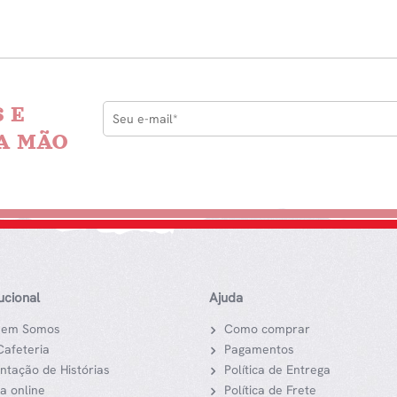
quantidade
 E
A MÃO
tucional
Ajuda
em Somos
Como comprar
Cafeteria
Pagamentos
ntação de Histórias
Política de Entrega
ja online
Política de Frete