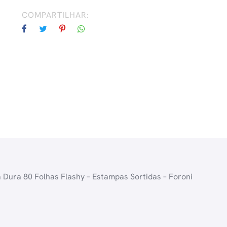
-
Estampas
COMPARTILHAR:
Sortidas
quantidade
 Dura 80 Folhas Flashy – Estampas Sortidas – Foroni