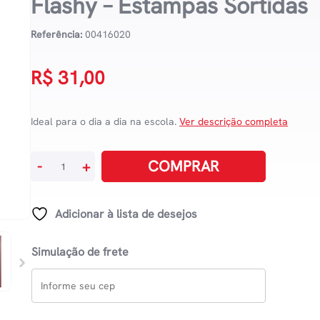
Flashy – Estampas Sortidas
Referência:
00416020
R$
31,00
Ideal para o dia a dia na escola.
Ver descrição completa
Caderno
COMPRAR
-
+
Espiral
Universitário
Grande
Adicionar à lista de desejos
Capa
Dura
Simulação de frete
80
Folhas
Flashy