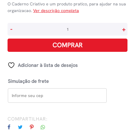
O Caderno Criativo e um produto pratico, para ajudar na sua
organizacao.
Ver descrição completa
Fichário
-
+
Caderno
Argolado
COMPRAR
Criativo
Pautado
-
Adicionar à lista de desejos
Clássica
-
Simulação de frete
Azul
Celeste
quantidade
COMPARTILHAR: