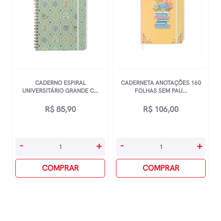
Pauta
Capa
Ultra
Dura
-
80
Van
Folhas
Gogh,
Corinthians
Sunflowers
-
quantidade
Estampas
CADERNO ESPIRAL
CADERNETA ANOTAÇÕES 160
Sortidas
UNIVERSITÁRIO GRANDE C...
FOLHAS SEM PAU...
quantidade
R$
85,90
R$
106,00
Caderno
Caderneta
-
+
-
+
Espiral
Anotações
Universitário
COMPRAR
160
COMPRAR
Grande
Folhas
Capa
Sem
Dura
Pauta
80
-