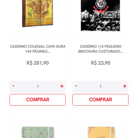
CADERNO COLEGIAL CAPA DURA
CADERNO 1/4 PEQUENO
144 PÁGINAS...
BROCHURA COSTURADO...
R$
281,90
R$
23,90
Caderno
Caderno
-
+
-
+
Colegial
1/4
Capa
COMPRAR
Pequeno
COMPRAR
Dura
Brochura
144
Costurado
Páginas
Sem
Com
Mola