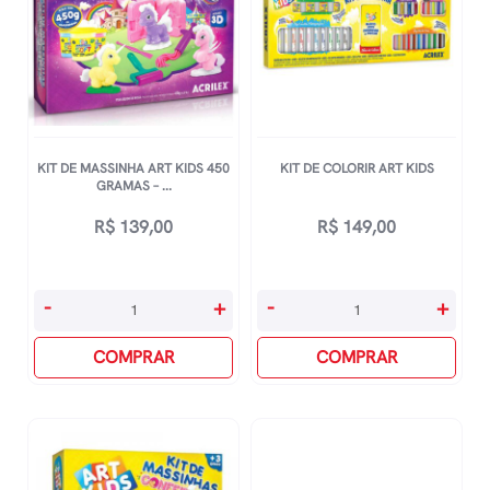
KIT DE MASSINHA ART KIDS 450
KIT DE COLORIR ART KIDS
GRAMAS – ...
R$
139,00
R$
149,00
Kit
Kit
-
+
-
+
De
De
Massinha
COMPRAR
Colorir
COMPRAR
Art
Art
Kids
Kids
450
quantidade
Gramas