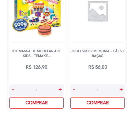
-
Baby
Poney
quantidade
KIT MASSA DE MODELAR ART
JOGO SUPER MEMORIA – CÃES E
KIDS – TEMAKE...
RAÇAS
R$
126,90
R$
56,00
Kit
Jogo
-
+
-
+
Massa
Super
De
COMPRAR
Memoria
COMPRAR
Modelar
-
Art
Cães
Kids
E
-
Raças