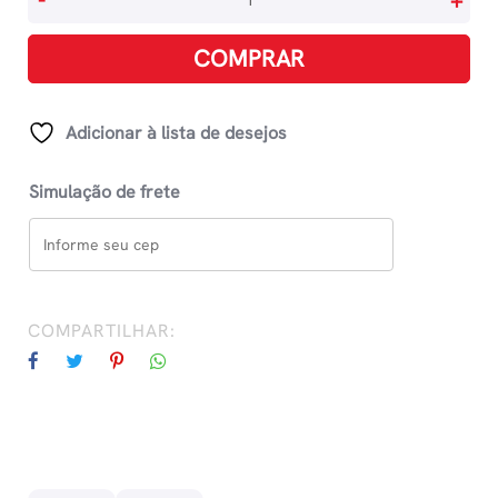
-
+
Mico
Copag
COMPRAR
Com
55
Cartas
Adicionar à lista de desejos
56mm
X
Simulação de frete
87mm
quantidade
COMPARTILHAR: