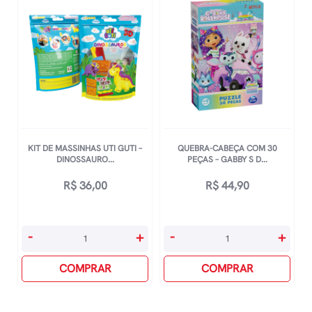
Hello
Osaka
Kitty
quantidade
quantidade
KIT DE MASSINHAS UTI GUTI –
QUEBRA-CABEÇA COM 30
DINOSSAURO...
PEÇAS – GABBY S D...
R$
36,00
R$
44,90
Kit
Quebra-
-
+
-
+
De
Cabeça
Massinhas
COMPRAR
Com
COMPRAR
Uti
30
Guti
Peças