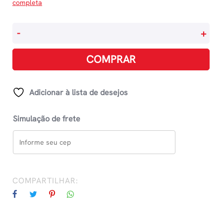
completa
Globo
-
+
Parlamond
Interativo
COMPRAR
Político
Plástico
30cm
Adicionar à lista de desejos
-
Português
Simulação de frete
quantidade
COMPARTILHAR: