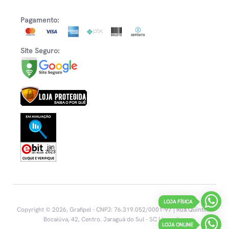
Pagamento:
Site Seguro:
LOJA FÍSICA
Copyright © 2026, Grafipel - CNPJ: 76.319.052/0001-97 | Rua Quintino
Bocaiúva, 42, Centro.
Jaraguá do Sul - SC |
Inovalize
LOJA ONLINE