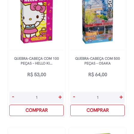
QUEBRA-CABEÇA COM 100
QUEBRA-CABEÇA COM 500
PEÇAS – HELLO KI...
PEÇAS – OSAKA
R$
53,00
R$
64,00
Quebra-
Quebra-
-
+
-
+
Cabeça
Cabeça
Com
COMPRAR
Com
COMPRAR
100
500
Peças
Peças
-
-