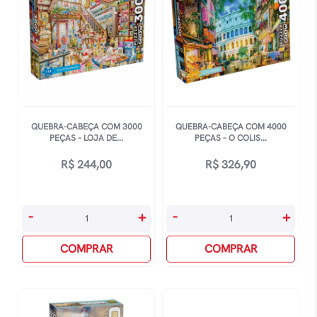
QUEBRA-CABEÇA COM 3000
QUEBRA-CABEÇA COM 4000
PEÇAS – LOJA DE...
PEÇAS – O COLIS...
R$
244,00
R$
326,90
Quebra-
Quebra-
-
+
-
+
Cabeça
Cabeça
Com
COMPRAR
Com
COMPRAR
3000
4000
Peças
Peças
-
-