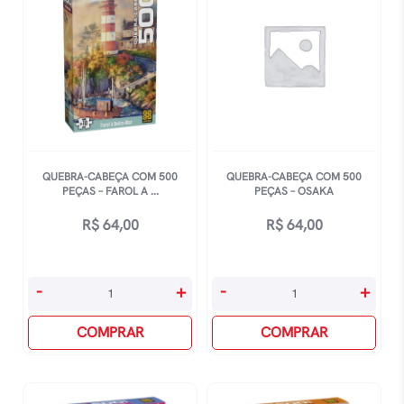
Loja
O
De
Coliseu
Brinquedos
quantidade
quantidade
QUEBRA-CABEÇA COM 500
QUEBRA-CABEÇA COM 500
PEÇAS – FAROL A ...
PEÇAS – OSAKA
R$
64,00
R$
64,00
Quebra-
Quebra-
-
+
-
+
Cabeça
Cabeça
Com
COMPRAR
Com
COMPRAR
500
500
Peças
Peças
-
-