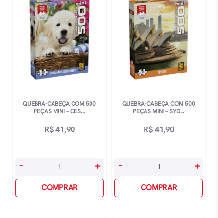
Farol
Osaka
A
quantidade
Beira-
Mar
quantidade
QUEBRA-CABEÇA COM 500
QUEBRA-CABEÇA COM 500
PEÇAS MINI – CES...
PEÇAS MINI – SYD...
R$
41,90
R$
41,90
Quebra-
Quebra-
-
+
-
+
Cabeça
Cabeça
Com
COMPRAR
Com
COMPRAR
500
500
Peças
Peças