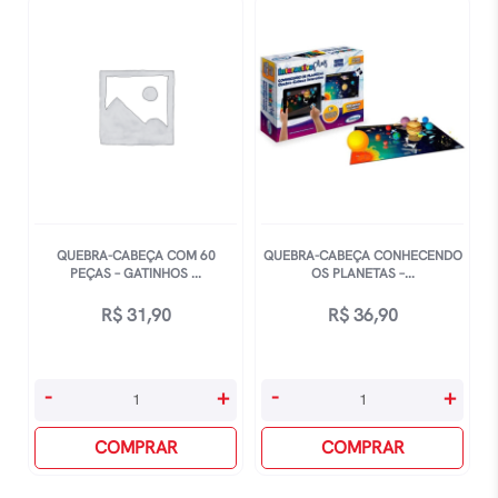
Mini
Mini
-
-
Cesra
Sydney
De
quantidade
Labradores
quantidade
QUEBRA-CABEÇA COM 60
QUEBRA-CABEÇA CONHECENDO
PEÇAS – GATINHOS ...
OS PLANETAS –...
R$
31,90
R$
36,90
Quebra-
Quebra-
-
+
-
+
Cabeça
Cabeça
Com
COMPRAR
Conhecendo
COMPRAR
60
Os