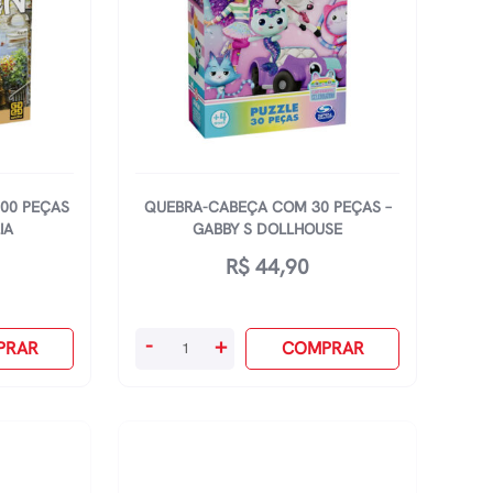
quantidade
00 PEÇAS
QUEBRA-CABEÇA COM 30 PEÇAS –
IA
GABBY S DOLLHOUSE
R$
44,90
Quebra-
-
+
PRAR
COMPRAR
Cabeça
Com
30
Peças
-