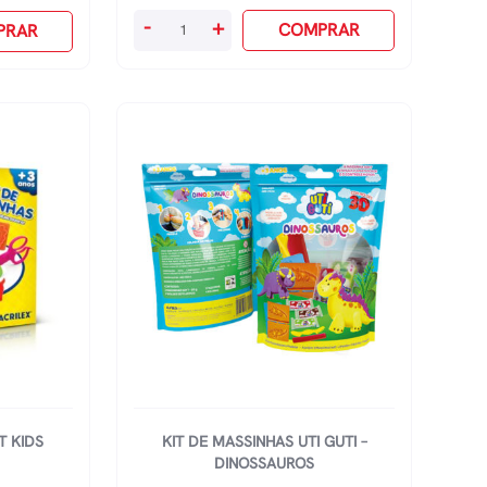
Kit
-
+
COMPRAR
PRAR
De
Colorir
Art
Kids
quantidade
T KIDS
KIT DE MASSINHAS UTI GUTI –
DINOSSAUROS