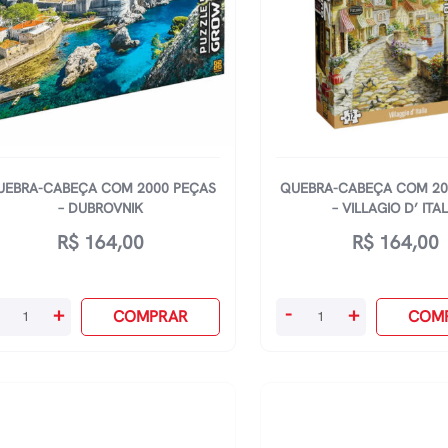
trelada
Grego
0
quantidade
antidade
UEBRA-CABEÇA COM 2000 PEÇAS
QUEBRA-CABEÇA COM 20
– DUBROVNIK
– VILLAGIO D’ ITAL
R$
164,00
R$
164,00
ebra-
Quebra-
+
-
+
COMPRAR
COM
beça
Cabeça
om
Com
00
2000
ças
Peças
-