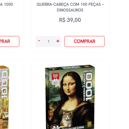
A 1000
QUEBRA-CABEÇA COM 100 PEÇAS –
DINOSSAUROS
R$
39,00
Quebra-
-
+
PRAR
COMPRAR
Cabeça
Com
100
Peças
-
Dinossauros
quantidade