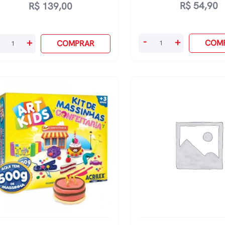
R$
54,90
R$
139,00
Kit
-
+
+
COM
COMPRAR
De
Massinhas
ssinha
Art
t
Kids
ds
quantidade
0
amas
by
ney
antidade