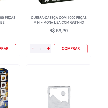
00 PEÇAS
QUEBRA-CABEÇA COM 1000 PEÇAS
NSE
MINI – MONA LISA COM GATINHO
R$
59,90
Quebra-
-
+
PRAR
COMPRAR
Cabeça
Com
1000
Peças
Mini
-
Mona
Lisa
Com
Gatinho