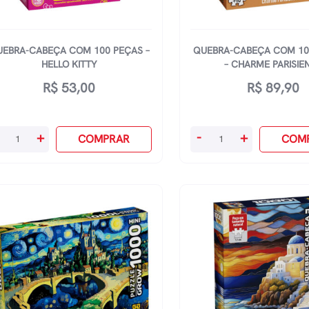
EBRA-CABEÇA COM 100 PEÇAS –
QUEBRA-CABEÇA COM 10
HELLO KITTY
– CHARME PARISIE
R$
53,00
R$
89,90
ebra-
Quebra-
+
-
+
COMPRAR
COM
beça
Cabeça
om
Com
0
1000
ças
Peças
-
llo
Charme
ty
Parisiense
antidade
quantidade