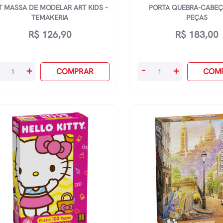
T MASSA DE MODELAR ART KIDS –
PORTA QUEBRA-CABEÇ
TEMAKERIA
PEÇAS
R$
126,90
R$
183,00
Porta
+
-
+
COMPRAR
COM
ssa
Quebra-
Cabeça
delar
1000
t
Peças
ds
quantidade
makeria
antidade