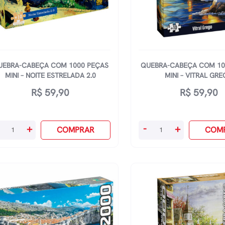
UEBRA-CABEÇA COM 1000 PEÇAS
QUEBRA-CABEÇA COM 10
MINI – NOITE ESTRELADA 2.0
MINI – VITRAL GR
R$
59,90
R$
59,90
ebra-
Quebra-
+
-
+
COMPRAR
COM
beça
Cabeça
om
Com
00
1000
ças
Peças
ni
Mini
-
ite
Vitral