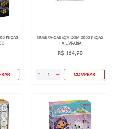
quantidade
00 PEÇAS
QUEBRA-CABEÇA COM 2000 PEÇAS
EGO
– A LIVRARIA
R$
164,90
Quebra-
-
+
PRAR
COMPRAR
Cabeça
Com
2000
Peças
-
A
Livraria