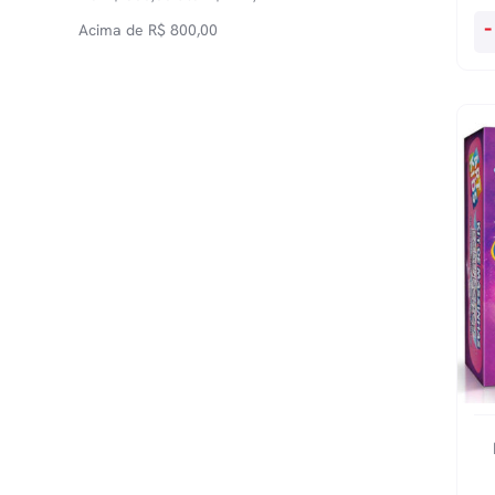
Jo
-
Acima de
R$
800,00
Per
Ex
-
Pe
qu