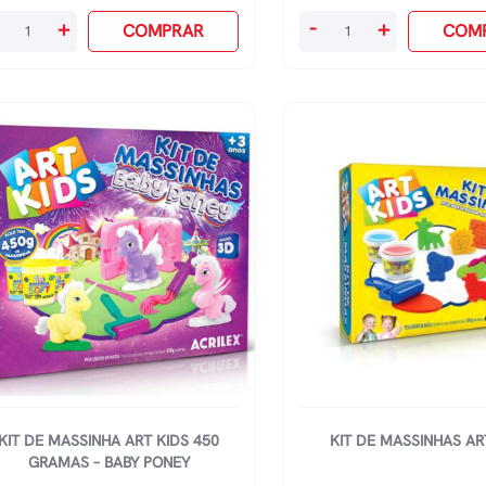
go
Jogo
+
-
+
COMPRAR
COM
fil
Super
press
Memoria
-
rsonalidades
Cães
antidade
E
Raças
quantidade
KIT DE MASSINHA ART KIDS 450
KIT DE MASSINHAS AR
GRAMAS – BABY PONEY