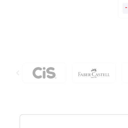
A
-
Em
Da
Or
Wa
Tr
qu