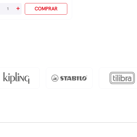
+
COMPRAR
ocao
todoxia
x,
evin
antidade