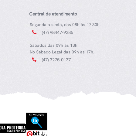
Central de atendimento
Segunda a sexta, das 08h às 17:30h.
(47) 98447-9385
Sábados das 09h às 13h.
No Sábado Legal das 09h às 17h.
(47) 3275-0137