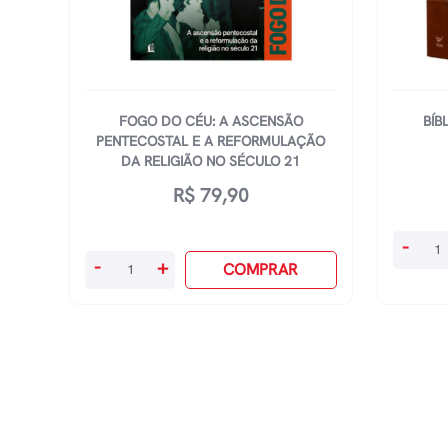
FOGO DO CÉU: A ASCENSÃO
BÍB
PENTECOSTAL E A REFORMULAÇÃO
DA RELIGIÃO NO SÉCULO 21
R$
79,90
Bíblia
-
Fogo
-
+
Mulher
COMPRAR
Do
Nvt
Céu:
-
A
Duas
Ascensão
Coluna
Pentecostal
-
E
Marro
A
quanti