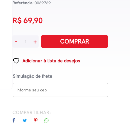
Referência:
0069769
R$
69,90
A
COMPRAR
-
+
Emocao
Da
Ortodoxia
Adicionar à lista de desejos
Wax,
Trevin
Simulação de frete
quantidade
COMPARTILHAR: