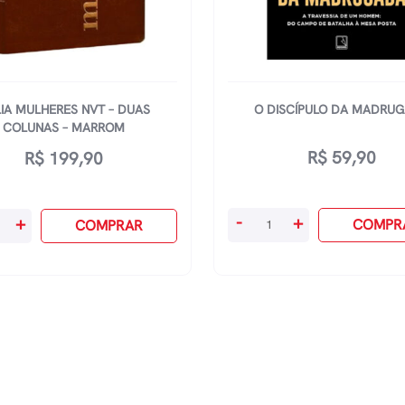
LIA MULHERES NVT – DUAS
O DISCÍPULO DA MADRU
COLUNAS – MARROM
R$
59,90
R$
199,90
O
-
+
+
COMPR
COMPRAR
Discípulo
es
Da
Madrugada
quantidade
s
m
dade