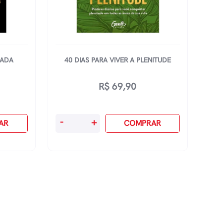
GADA
40 DIAS PARA VIVER A PLENITUDE
R$
69,90
40
-
+
AR
COMPRAR
Dias
Para
Viver
A
Plenitude
quantidade