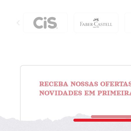
Reformulação
Da
Religião
No
Século
21
quantidade
RECEBA NOSSAS OFERTAS
NOVIDADES EM PRIMEIR