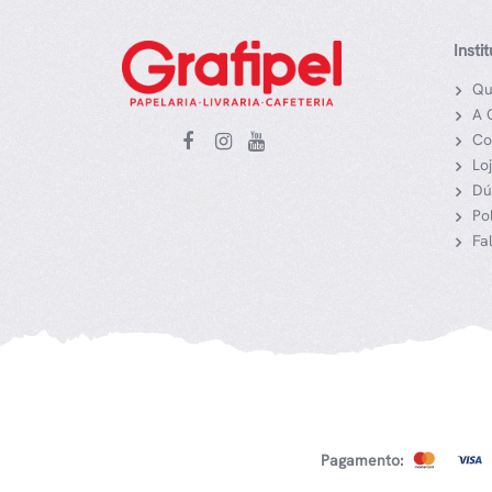
Insti
Qu
A 
Co
Lo
Dú
Po
Fa
Pagamento: