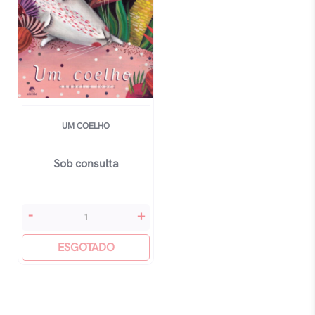
UM COELHO
Sob consulta
Um
-
+
Coelho
quantidade
ESGOTADO