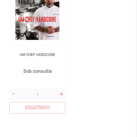
UM CHEF HARDCORE
Sob consulta
Um
-
+
Chef
Hardcore
ESGOTADO
quantidade