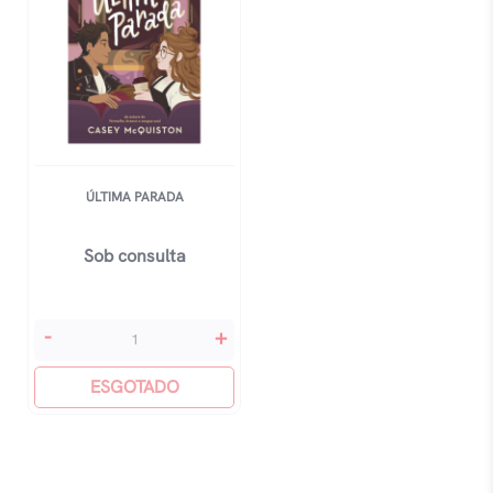
ÚLTIMA PARADA
Sob consulta
Última
-
+
Parada
quantidade
ESGOTADO