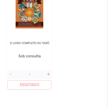
O LIVRO COMPLETO DO TARÔ
Sob consulta
O
-
+
Livro
Completo
ESGOTADO
Do
Tarô
quantidade