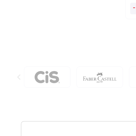
O
-
Im
De
To
Os
Ma
qu