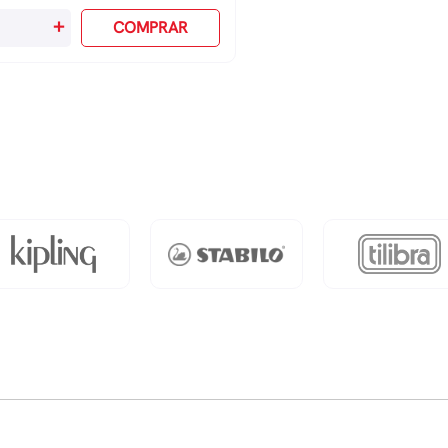
+
COMPRAR
perador
dos
les
antidade