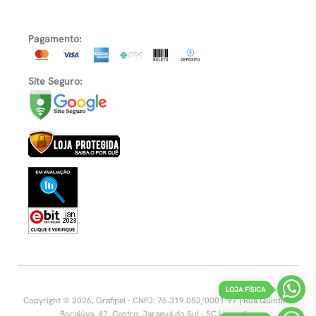
Pagamento:
Site Seguro:
LOJA FÍSICA
Copyright © 2026, Grafipel - CNPJ: 76.319.052/0001-97 | Rua Quintino
Bocaiúva, 42, Centro.
Jaraguá do Sul - SC |
Inovalize