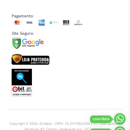
Pagamento:
Site Seguro:
LOJA FÍSICA
Copyright © 2026, Grafipel - CNPJ: 76.319.052/0001-97 | Rua Quintino
Bocaiúva, 42, Centro.
Jaraguá do Sul - SC |
Inovalize