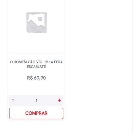
O HOMEM-CÃO VOL 12 : A FERA
ESCARLATE
R$
69,90
O
-
+
Homem-
Cão
COMPRAR
Vol
12