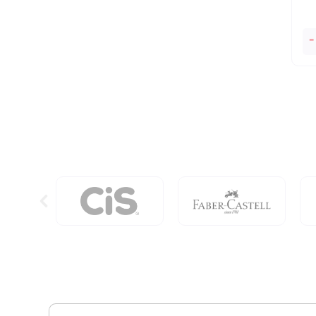
O
-
Gr
Li
De
Ma
Do
Ma
Do
Mu
qu