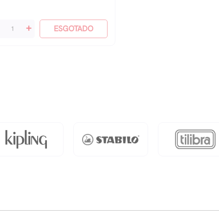
+
ESGOTADO
ande
vro
temática
nual
ndo
antidade