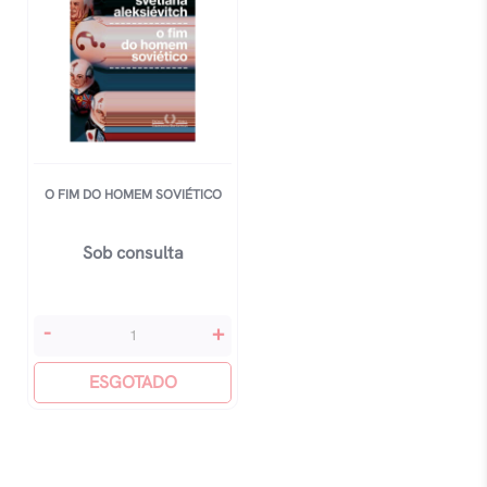
O FIM DO HOMEM SOVIÉTICO
Sob consulta
O
-
+
Fim
Do
ESGOTADO
Homem
Soviético
quantidade