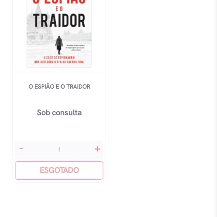
O ESPIÃO E O TRAIDOR
Sob consulta
O
-
+
Espião
E
ESGOTADO
O
Traidor
quantidade