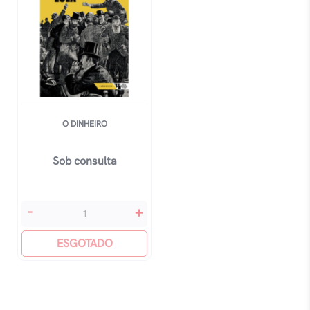
O DINHEIRO
Sob consulta
O
-
+
Dinheiro
quantidade
ESGOTADO