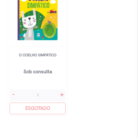
O COELHO SIMPÁTICO
Sob consulta
O
-
+
Coelho
Simpático
ESGOTADO
quantidade