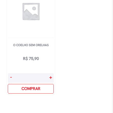
O COELHO SEM ORELHAS
R$
75,90
O
-
+
Coelho
Sem
COMPRAR
Orelhas
quantidade