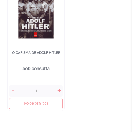
O CARISMA DE ADOLF HITLER
Sob consulta
O
-
+
Carisma
De
ESGOTADO
Adolf
Hitler
quantidade