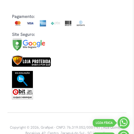
Pagamento:
Site Seguro:
LOJA FÍSICA
Copyright © 2026, Grafipel - CNPJ: 76.319.052/0001-97 | Rua Quintino
Bocaiúva, 42, Centro.
Jaraguá do Sul - SC |
Inovalize