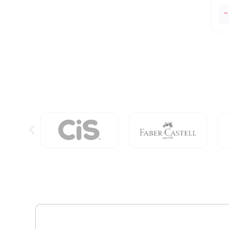
O
-
Bi
Da
Se
qu