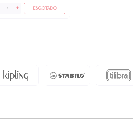
+
ESGOTADO
cho
da
antidade