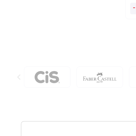
O
-
Ba
Do
Fi
Do
Mu
qu