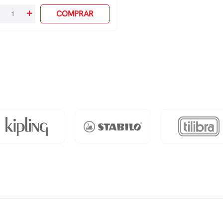
+
COMPRAR
rulho
m
ndo
antidade