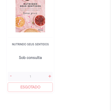
NUTRINDO SEUS SENTIDOS
Sob consulta
Nutrindo
-
+
Seus
Sentidos
ESGOTADO
quantidade