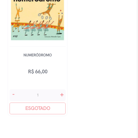
NUMERÓDROMO
R$
66,00
Numeródromo
-
+
quantidade
ESGOTADO