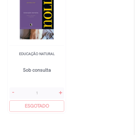
EDUCAÇÃO NATURAL
Sob consulta
Educação
-
+
Natural
quantidade
ESGOTADO