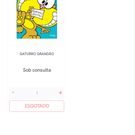
GATURRO GRANDÃO
Sob consulta
Gaturro
-
+
Grandão
quantidade
ESGOTADO