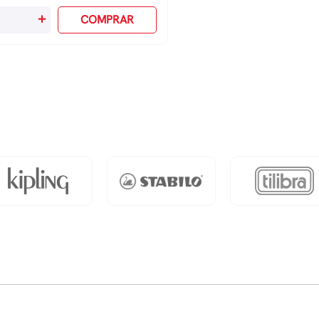
+
COMPRAR
rrida
luca
s
iões
antidade