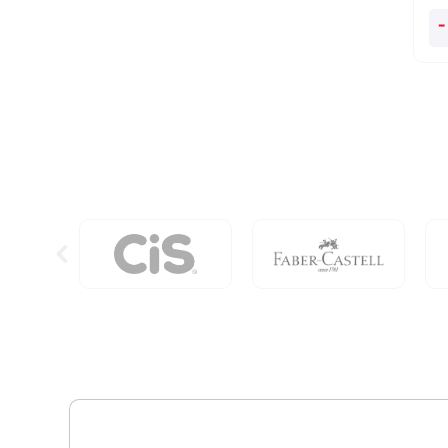
A
-
Co
Ma
Do
Av
qu